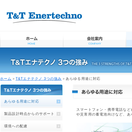
ページ内を移動するためのリンクです。
メインコンテンツへ移動
ホーム
T&Tエナテクノ 3つの強み
あらゆる用途に対応
>
>
あらゆる用途に対応
スマートフォン・携帯電話など
製品設計時点からのサポート
や災害用の蓄電池向けなど、あ
環境への配慮