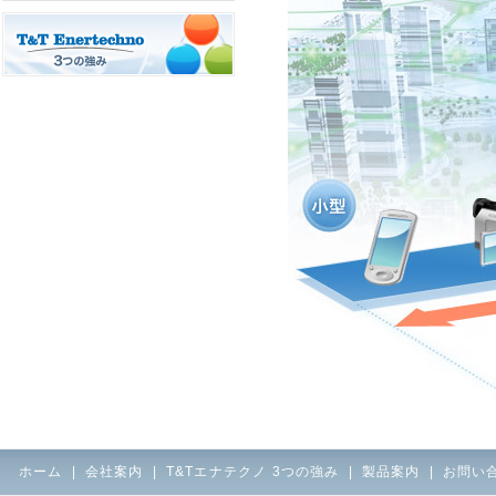
ホーム
|
会社案内
|
T&Tエナテクノ 3つの強み
|
製品案内
|
お問い